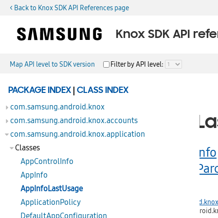
< Back to Knox SDK API References page
Knox SDK API ref
Map API level to SDK version
Filter by API level:
public class
PACKAGE INDEX
|
CLASS INDEX
com.samsung.android.knox
AppInfoL
com.samsung.android.knox.accounts
com.samsung.android.knox.application
Classes
extends
AppInfo
AppControlInfo
implements
Par
AppInfo
AppInfoLastUsage
java.lang.Object
ApplicationPolicy
↳
com.samsung.android.knox.
↳
com.samsung.android.kn
DefaultAppConfiguration