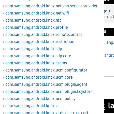
Public Constructors
com.samsung.android.knox.net.vpn.serviceprovider
()
AppInfoLastUsage
com.samsung.android.knox.net.wifi
Default construct
com.samsung.android.knox.nfc
com.samsung.android.knox.profile
Inherited Methods
com.samsung.android.knox.remotecontrol
com.samsung.android.knox.restriction
From class
java.lang
com.samsung.android.knox.sdp
From interface
andro
com.samsung.android.knox.sdp.core
com.samsung.android.knox.seams
com.samsung.android.knox.ucm.configurator
com.samsung.android.knox.ucm.core
Fields
com.samsung.android.knox.ucm.plugin.agent
com.samsung.android.knox.ucm.plugin.keystore
com.samsung.android.knox.ucm.policy
l
public long
com.samsung.android.knox.zt
com.samsung.android.knox.zt.devicetrust.cert