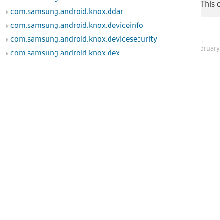
BrowserPolicy
This 
com.samsung.android.knox.ddar
com.samsung.android.knox.deviceinfo
com.samsung.android.knox.devicesecurity
Samsung Electronics
.
SDK API level 40 - Februar
com.samsung.android.knox.dex
com.samsung.android.knox.display
com.samsung.android.knox.dlp
com.samsung.android.knox.ex
com.samsung.android.knox.ex.knoxAI
com.samsung.android.knox.ex.peripheral
com.samsung.android.knox.integrity
com.samsung.android.knox.keystore
com.samsung.android.knox.kiosk
com.samsung.android.knox.kpcc
com.samsung.android.knox.kpm
com.samsung.android.knox.license
com.samsung.android.knox.location