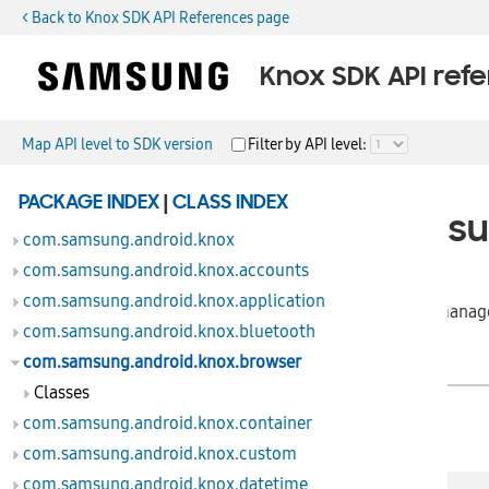
< Back to Knox SDK API References page
Knox SDK API ref
Map API level to SDK version
Filter by API level:
package
PACKAGE INDEX
|
CLASS INDEX
com.samsun
com.samsung.android.knox
com.samsung.android.knox.accounts
com.samsung.android.knox.application
Provides classes to manag
com.samsung.android.knox.bluetooth
com.samsung.android.knox.browser
Classes
Classes
com.samsung.android.knox.container
com.samsung.android.knox.custom
com.samsung.android.knox.datetime