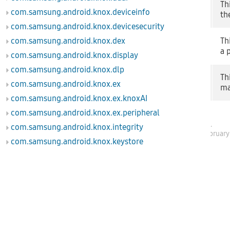
Th
WifiAdminProfile
com.samsung.android.knox.deviceinfo
th
com.samsung.android.knox.devicesecurity
com.samsung.android.knox.dex
Th
WifiControlInfo
a 
com.samsung.android.knox.display
com.samsung.android.knox.dlp
Th
WifiPolicy
com.samsung.android.knox.ex
ma
com.samsung.android.knox.ex.knoxAI
com.samsung.android.knox.ex.peripheral
Samsung Electronics
.
com.samsung.android.knox.integrity
SDK API level 40 - Februar
com.samsung.android.knox.keystore
com.samsung.android.knox.kiosk
com.samsung.android.knox.kpcc
com.samsung.android.knox.kpm
com.samsung.android.knox.license
com.samsung.android.knox.location
com.samsung.android.knox.lockscreen