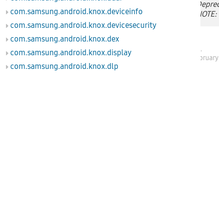
Deprec
SEAMSPolicy
com.samsung.android.knox.deviceinfo
NOTE: 
com.samsung.android.knox.devicesecurity
com.samsung.android.knox.dex
Samsung Electronics
.
com.samsung.android.knox.display
SDK API level 40 - Februar
com.samsung.android.knox.dlp
com.samsung.android.knox.ex
com.samsung.android.knox.ex.knoxAI
com.samsung.android.knox.ex.peripheral
com.samsung.android.knox.integrity
com.samsung.android.knox.keystore
com.samsung.android.knox.kiosk
com.samsung.android.knox.kpcc
com.samsung.android.knox.kpm
com.samsung.android.knox.license
com.samsung.android.knox.location
com.samsung.android.knox.lockscreen