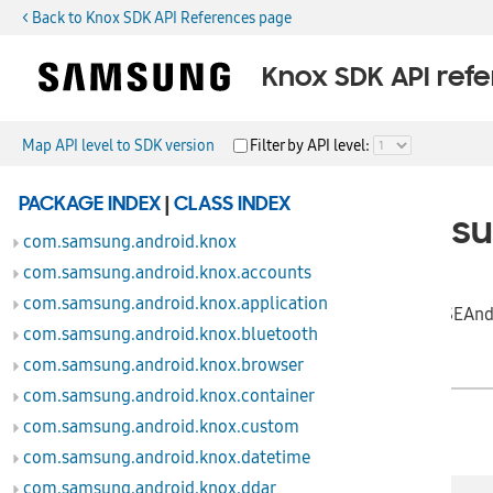
< Back to Knox SDK API References page
Knox SDK API ref
Map API level to SDK version
Filter by API level:
package
PACKAGE INDEX
|
CLASS INDEX
com.samsun
com.samsung.android.knox
com.samsung.android.knox.accounts
com.samsung.android.knox.application
Provides classes for SEA
com.samsung.android.knox.bluetooth
com.samsung.android.knox.browser
com.samsung.android.knox.container
Classes
com.samsung.android.knox.custom
com.samsung.android.knox.datetime
com.samsung.android.knox.ddar