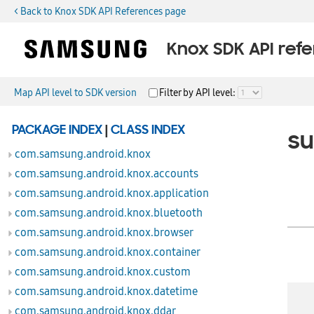
< Back to Knox SDK API References page
Knox SDK API ref
Map API level to SDK version
Filter by API level:
package
PACKAGE INDEX
|
CLASS INDEX
com.samsun
com.samsung.android.knox
com.samsung.android.knox.accounts
com.samsung.android.knox.application
com.samsung.android.knox.bluetooth
com.samsung.android.knox.browser
Classes
com.samsung.android.knox.container
com.samsung.android.knox.custom
com.samsung.android.knox.datetime
KnoxContract
com.samsung.android.knox.ddar