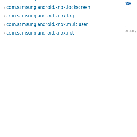
KnoxContract.License
com.samsung.android.knox.lockscreen
com.samsung.android.knox.log
com.samsung.android.knox.multiuser
Samsung Electronics
.
SDK API level 40 - Februar
com.samsung.android.knox.net
com.samsung.android.knox.net.apn
com.samsung.android.knox.net.billing
com.samsung.android.knox.net.firewall
com.samsung.android.knox.net.nap
com.samsung.android.knox.net.vpn
com.samsung.android.knox.net.vpn.serviceprovider
com.samsung.android.knox.net.wifi
com.samsung.android.knox.nfc
com.samsung.android.knox.profile
com.samsung.android.knox.remotecontrol
com.samsung.android.knox.restriction
com.samsung.android.knox.sdp