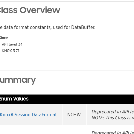
lass Overview
e data format constants, used for DataBuffer.
Since
API level 34
KNOX 3.7.1
Summary
Enum Values
Deprecated in API le
KnoxAiSession.DataFormat
NCHW
NOTE: This Class is 
Deprecated in API le