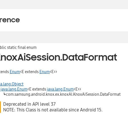
erence
blic static final enum
KnoxAiSession.DataFormat
tends
Enum
<E extends
Enum
<E>>
va.lang.Object
↳
java.lang.Enum
<E extends
java.lang.Enum
<E>>
↳
com.samsung.android.knox.ex.knoxAI.KnoxAiSession.DataFormat
Deprecated in API level 37
NOTE: This Class is not available since Android 15.