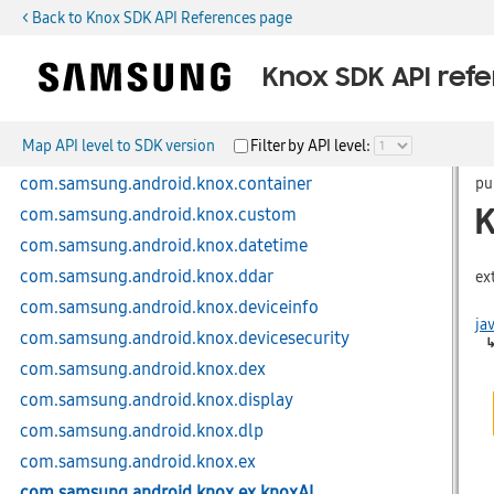
< Back to Knox SDK API References page
com.samsung.android.knox
com.samsung.android.knox.accounts
Knox SDK API ref
com.samsung.android.knox.application
com.samsung.android.knox.bluetooth
Map API level to SDK version
Filter by API level:
com.samsung.android.knox.browser
com.samsung.android.knox.container
pu
com.samsung.android.knox.custom
com.samsung.android.knox.datetime
com.samsung.android.knox.ddar
ex
com.samsung.android.knox.deviceinfo
ja
com.samsung.android.knox.devicesecurity
com.samsung.android.knox.dex
com.samsung.android.knox.display
com.samsung.android.knox.dlp
com.samsung.android.knox.ex
com.samsung.android.knox.ex.knoxAI